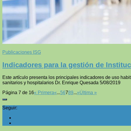
Publicaciones ISG
Indicadores para la gestión de Institu
Este artículo presenta los principales indicadores de uso habit
sanitarios y hospitalarios Dr. Enrique Quesada 5/08/2019
Página 7 de 16
« Primera
«
...
5
6
7
8
9
...
»
Última »
Seguir: