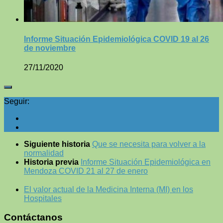
Informe Situación Epidemiológica COVID 19 al 26
de noviembre
27/11/2020
Seguir:
Siguiente historia
Que se necesita para volver a la
normalidad
Historia previa
Informe Situación Epidemiológica en
Mendoza COVID 21 al 27 de enero
El valor actual de la Medicina Interna (MI) en los
Hospitales
Contáctanos