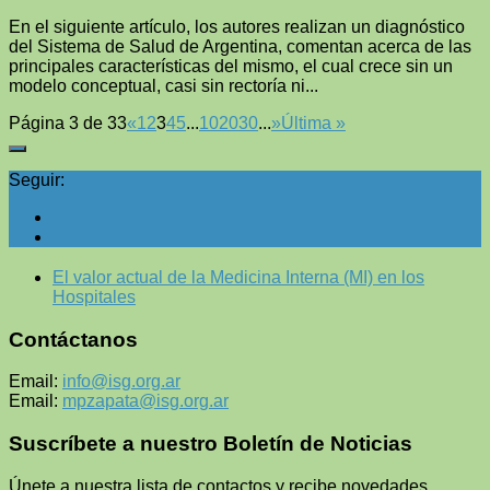
En el siguiente artículo, los autores realizan un diagnóstico
del Sistema de Salud de Argentina, comentan acerca de las
principales características del mismo, el cual crece sin un
modelo conceptual, casi sin rectoría ni...
Página 3 de 33
«
1
2
3
4
5
...
10
20
30
...
»
Última »
Seguir:
El valor actual de la Medicina Interna (MI) en los
Hospitales
Contáctanos
Email:
info@isg.org.ar
Email:
mpzapata@isg.org.ar
Suscríbete a nuestro Boletín de Noticias
Únete a nuestra lista de contactos y recibe novedades,