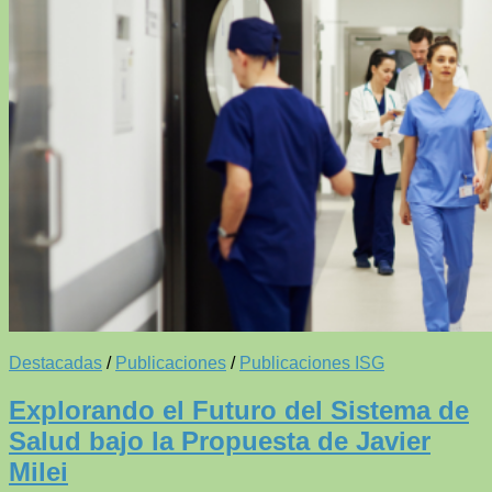
Destacadas
/
Publicaciones
/
Publicaciones ISG
Explorando el Futuro del Sistema de
Salud bajo la Propuesta de Javier
Milei