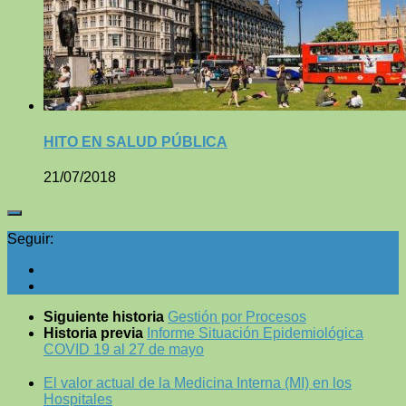
HITO EN SALUD PÚBLICA
21/07/2018
Seguir:
Siguiente historia
Gestión por Procesos
Historia previa
Informe Situación Epidemiológica
COVID 19 al 27 de mayo
El valor actual de la Medicina Interna (MI) en los
Hospitales