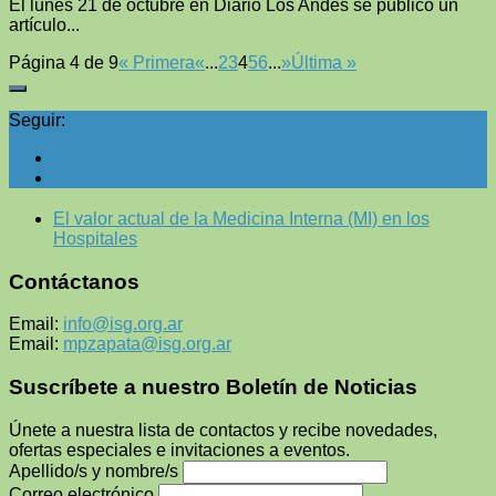
El lunes 21 de octubre en Diario Los Andes se publicó un
artículo...
Página 4 de 9
« Primera
«
...
2
3
4
5
6
...
»
Última »
Seguir:
El valor actual de la Medicina Interna (MI) en los
Hospitales
Contáctanos
Email:
info@isg.org.ar
Email:
mpzapata@isg.org.ar
Suscríbete a nuestro Boletín de Noticias
Únete a nuestra lista de contactos y recibe novedades,
ofertas especiales e invitaciones a eventos.
Apellido/s y nombre/s
Correo electrónico