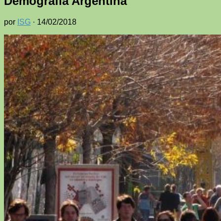
Demografía Argentina
por
ISG
·
14/02/2018